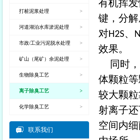
有机挥发
打桩泥浆处理
>
键，分解
河道湖泊水库淤泥处理
>
对
、
H2S
市政/工业污泥脱水处理
>
效果。
矿山（尾矿）余泥处理
>
同时，
生物除臭工艺
>
体颗粒等
离子除臭工艺
>
较大颗粒
化学除臭工艺
>
射离子还
空间内细
联系我们