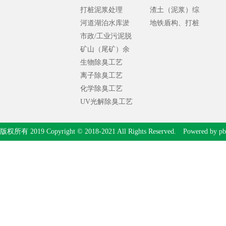
打桩泥浆处理
渣土（泥浆）综
河道湖泊水库淤
合处理
地铁盾构、打桩
泥处理
市政/工业污泥脱
泥浆处理
水处理
矿山（尾矿）余
泥处理
生物除臭工艺
离子除臭工艺
化学除臭工艺
UV光解除臭工艺
版权所有 2019 Copyright © 2018-2021 All Rights Reserved. Powered by
pb