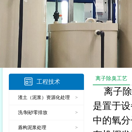
离子除臭工艺
工程技术
离子除
渣土（泥浆）资源化处理
>
是置于设
洗/制砂零排放
>
中的氧分
盾构泥浆处理
>