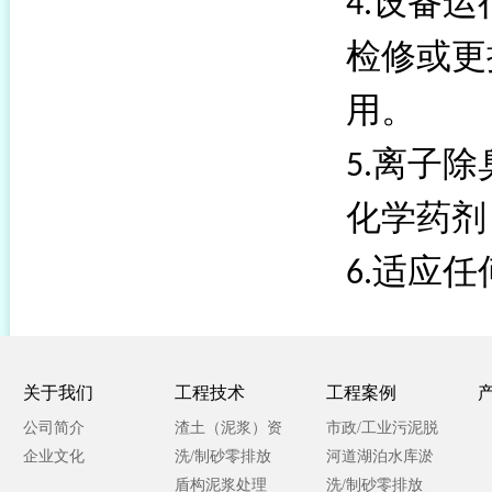
设备运
4.
检修或更
用。
离子除
5.
化学药剂
适应任
6.
关于我们
工程技术
工程案例
公司简介
渣土（泥浆）资
市政/工业污泥脱
企业文化
源化处理
洗/制砂零排放
水处理
河道湖泊水库淤
盾构泥浆处理
泥处理
洗/制砂零排放