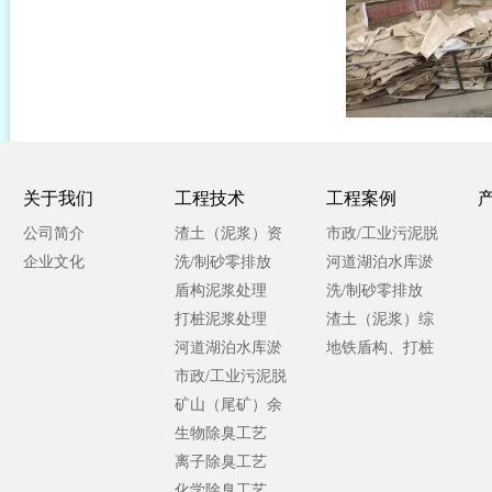
关于我们
工程技术
工程案例
公司简介
渣土（泥浆）资
市政/工业污泥脱
企业文化
源化处理
洗/制砂零排放
水处理
河道湖泊水库淤
盾构泥浆处理
泥处理
洗/制砂零排放
打桩泥浆处理
渣土（泥浆）综
河道湖泊水库淤
合处理
地铁盾构、打桩
泥处理
市政/工业污泥脱
泥浆处理
水处理
矿山（尾矿）余
泥处理
生物除臭工艺
离子除臭工艺
化学除臭工艺