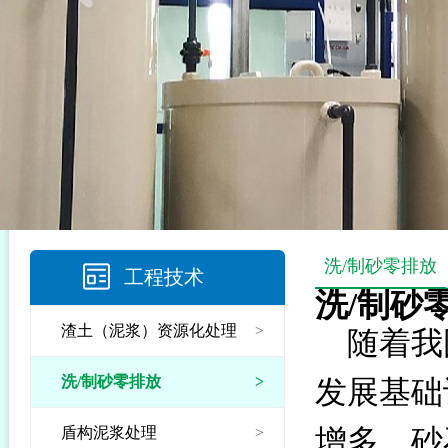
洗/制砂零排放
工程技术
洗/制砂
渣土（泥浆）资源化处理
>
随着我
洗/制砂零排放
>
发展基础
盾构泥浆处理
>
增多，砂