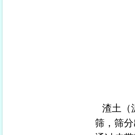
渣土（
筛，筛分