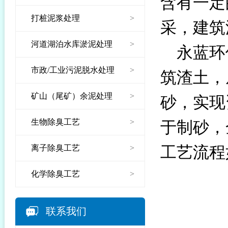
含有一定
打桩泥浆处理
>
采，建筑
河道湖泊水库淤泥处理
>
永蓝环
市政/工业污泥脱水处理
>
筑渣土，
矿山（尾矿）余泥处理
>
砂，实现
生物除臭工艺
>
于制砂，
离子除臭工艺
>
工艺流程
化学除臭工艺
>
联系我们