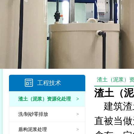
渣土（泥浆）
工程技术
渣土（泥
渣土（泥浆）资源化处理
>
建筑渣
洗/制砂零排放
>
直被当做
盾构泥浆处理
>