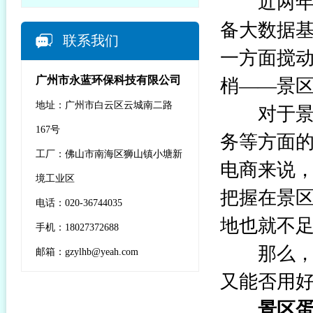
近两年，
备大数据
联系我们
一方面搅
广州市永蓝环保科技有限公司
梢——景
地址：广州市白云区云城南二路
对于景区
167号
务等方面的
工厂：佛山市南海区狮山镇小塘新
电商来说
境工业区
把握在景
电话：020-36744035
地也就不
手机：18027372688
那么，电
邮箱：gzylhb@yeah.com
又能否用好
景区蛋