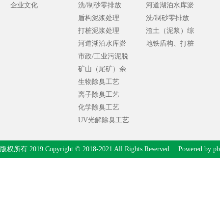
企业文化
源化处理
洗/制砂零排放
水处理
河道湖泊水库淤
盾构泥浆处理
泥处理
洗/制砂零排放
打桩泥浆处理
渣土（泥浆）综
河道湖泊水库淤
合处理
地铁盾构、打桩
泥处理
市政/工业污泥脱
泥浆处理
水处理
矿山（尾矿）余
泥处理
生物除臭工艺
离子除臭工艺
化学除臭工艺
UV光解除臭工艺
版权所有 2019 Copyright © 2018-2021 All Rights Reserved. Powered by
pb