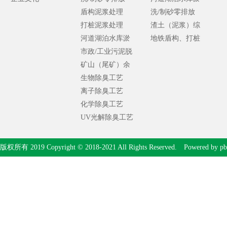
盾构泥浆处理
泥处理
洗/制砂零排放
打桩泥浆处理
渣土（泥浆）综
河道湖泊水库淤
合处理
地铁盾构、打桩
泥处理
市政/工业污泥脱
泥浆处理
水处理
矿山（尾矿）余
泥处理
生物除臭工艺
离子除臭工艺
化学除臭工艺
UV光解除臭工艺
版权所有 2019 Copyright © 2018-2021 All Rights Reserved. Powered by
pb