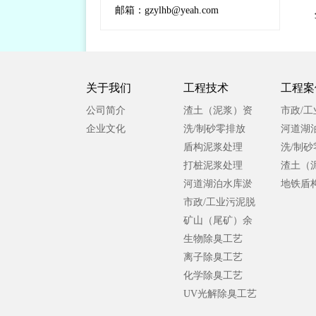
邮箱：gzylhb@yeah.com
关于我们
工程技术
工程案
公司简介
渣土（泥浆）资
市政/
企业文化
源化处理
洗/制砂零排放
水处理
河道湖
盾构泥浆处理
泥处理
洗/制
打桩泥浆处理
渣土（
河道湖泊水库淤
合处理
地铁盾
泥处理
市政/工业污泥脱
泥浆处
水处理
矿山（尾矿）余
泥处理
生物除臭工艺
离子除臭工艺
化学除臭工艺
UV光解除臭工艺