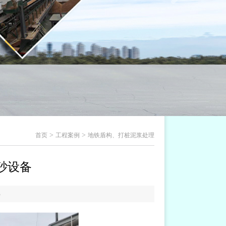
>
>
首页
工程案例
地铁盾构、打桩泥浆处理
砂设备
5