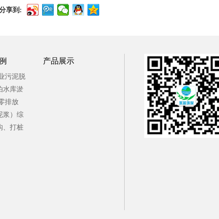
分享到:
例
产品展示
工业污泥脱
泊水库淤
砂零排放
泥浆）综
构、打桩
理