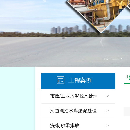
工程案例
市政/工业污泥脱水处理
>
河道湖泊水库淤泥处理
>
洗/制砂零排放
>