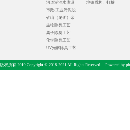
河道湖泊水库淤
合处理
地铁盾构、打桩
泥处理
市政/工业污泥脱
泥浆处理
水处理
矿山（尾矿）余
泥处理
生物除臭工艺
离子除臭工艺
化学除臭工艺
UV光解除臭工艺
版权所有 2019 Copyright © 2018-2021 All Rights Reserved. Powered by
pb