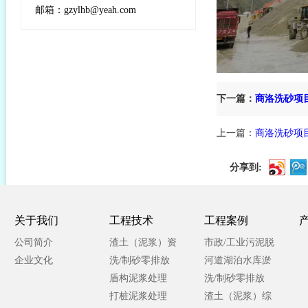
邮箱：gzylhb@yeah.com
下一篇：
商洛洗砂项
上一篇：
商洛洗砂项
分享到:
关于我们
工程技术
工程案例
公司简介
渣土（泥浆）资
市政/工业污泥脱
企业文化
源化处理
洗/制砂零排放
水处理
河道湖泊水库淤
盾构泥浆处理
泥处理
洗/制砂零排放
打桩泥浆处理
渣土（泥浆）综