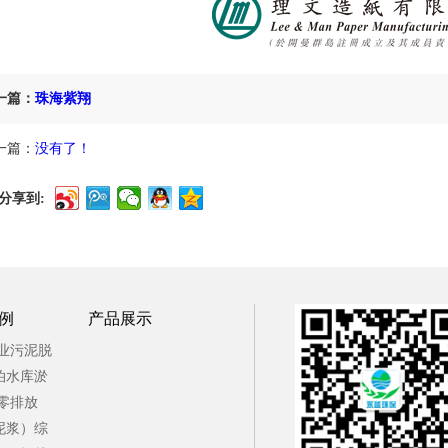
一篇：
珠海紫翔
一篇：
没有了！
分享到:
例
产品展示
工业污泥脱
泊水库淤
砂零排放
泥浆）综