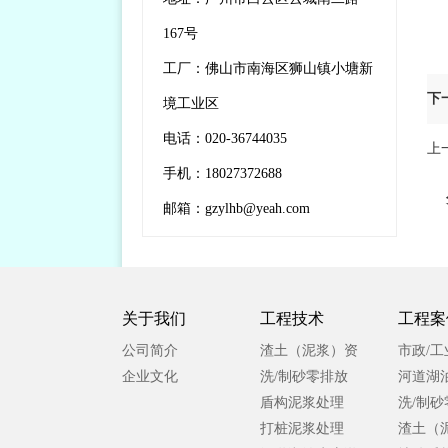
167号
工厂：佛山市南海区狮山镇小塘新
下
境工业区
电话：020-36744035
上
手机：18027372688
邮箱：gzylhb@yeah.com
关于我们
工程技术
工程案
公司简介
渣土（泥浆）资
市政/
企业文化
源化处理
洗/制砂零排放
水处理
河道湖
盾构泥浆处理
泥处理
洗/制
打桩泥浆处理
渣土（